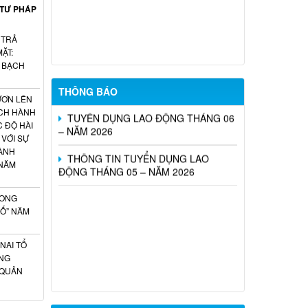
SÓC SANG LÀM VIỆC TẠI NHẬT BẢN
 TƯ PHÁP
THEO CHƯƠNG TRÌNH EPA KHÓA 14
NĂM 2026
 TRẢ
ẶT:
Tổ chức Sàn giao dịch việc làm tháng
H BẠCH
07 năm 2026
THÔNG BÁO
ƯƠN LÊN
TUYỂN DỤNG LAO ĐỘNG THÁNG 06
ÁCH HÀNH
– NĂM 2026
C ĐỘ HÀI
 VỚI SỰ
THÔNG TIN TUYỂN DỤNG LAO
ÀNH
ĐỘNG THÁNG 05 – NĂM 2026
 NĂM
HONG
SỐ” NĂM
NAI TỔ
NG
 QUẢN