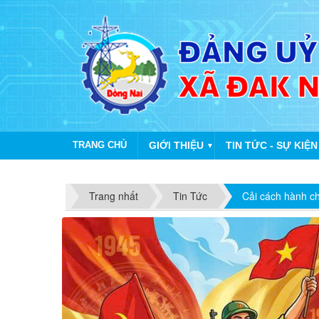
TRANG CHỦ
GIỚI THIỆU
TIN TỨC - SỰ KIỆN
▼
Trang nhất
Tin Tức
Cải cách hành c