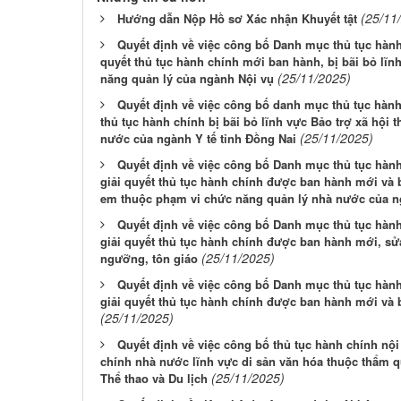
(25/11
Hướng dẫn Nộp Hồ sơ Xác nhận Khuyết tật
Quyết định về việc công bố Danh mục thủ tục hành 
quyết thủ tục hành chính mới ban hành, bị bãi bỏ lĩn
(25/11/2025)
năng quản lý của ngành Nội vụ
Quyết định về việc công bố danh mục thủ tục hành 
thủ tục hành chính bị bãi bỏ lĩnh vực Bảo trợ xã hội
(25/11/2025)
nước của ngành Y tế tỉnh Đồng Nai
Quyết định về việc công bố Danh mục thủ tục hành
giải quyết thủ tục hành chính được ban hành mới và b
em thuộc phạm vi chức năng quản lý nhà nước của ng
Quyết định về việc công bố Danh mục thủ tục hành 
giải quyết thủ tục hành chính được ban hành mới, sửa
(25/11/2025)
ngưỡng, tôn giáo
Quyết định về việc công bố Danh mục thủ tục hành 
giải quyết thủ tục hành chính được ban hành mới và b
(25/11/2025)
Quyết định về việc công bố thủ tục hành chính nộ
chính nhà nước lĩnh vực di sản văn hóa thuộc thẩm q
(25/11/2025)
Thể thao và Du lịch