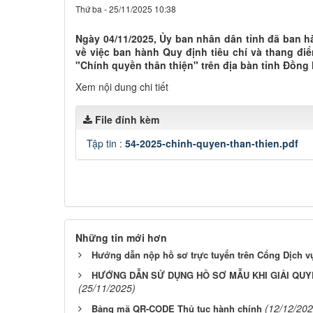
Thứ ba - 25/11/2025 10:38
Ngày 04/11/2025, Ủy ban nhân dân tỉnh đã ban 
về việc ban hành Quy định tiêu chí và thang đ
"Chính quyền thân thiện" trên địa bàn tỉnh Đồng 
Xem nội dung chi tiết
File đính kèm
Tập tin :
54-2025-chinh-quyen-than-thien.pdf
Những tin mới hơn
Hướng dẫn nộp hồ sơ trực tuyến trên Cổng Dịch v
HƯỚNG DẪN SỬ DỤNG HỒ SƠ MẪU KHI GIẢI QUY
(25/11/2025)
(12/12/202
Bảng mã QR-CODE Thủ tục hành chính