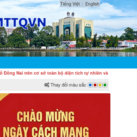
Tiếng Việt
English
i trên cơ sở toàn bộ diện tích tự nhiên và quy mô dân số của t
Thay đổi màu sắc