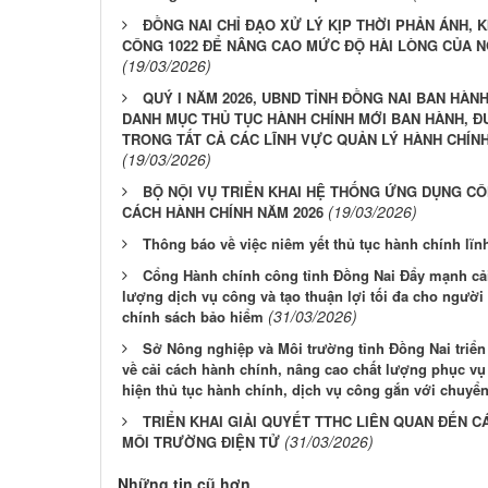
ĐỒNG NAI CHỈ ĐẠO XỬ LÝ KỊP THỜI PHẢN ÁNH, K
CÔNG 1022 ĐỂ NÂNG CAO MỨC ĐỘ HÀI LÒNG CỦA 
(19/03/2026)
QUÝ I NĂM 2026, UBND TỈNH ĐỒNG NAI BAN HÀN
DANH MỤC THỦ TỤC HÀNH CHÍNH MỚI BAN HÀNH, Đ
TRONG TẤT CẢ CÁC LĨNH VỰC QUẢN LÝ HÀNH CHÍN
(19/03/2026)
BỘ NỘI VỤ TRIỂN KHAI HỆ THỐNG ỨNG DỤNG CÔ
(19/03/2026)
CÁCH HÀNH CHÍNH NĂM 2026
Thông báo về việc niêm yết thủ tục hành chính lĩ
Cổng Hành chính công tỉnh Đồng Nai Đẩy mạnh cải
lượng dịch vụ công và tạo thuận lợi tối đa cho người
(31/03/2026)
chính sách bảo hiểm
Sở Nông nghiệp và Môi trường tỉnh Đồng Nai triển 
về cải cách hành chính, nâng cao chất lượng phục vụ
hiện thủ tục hành chính, dịch vụ công gắn với chuyển
TRIỂN KHAI GIẢI QUYẾT TTHC LIÊN QUAN ĐẾN 
(31/03/2026)
MÔI TRƯỜNG ĐIỆN TỬ
Những tin cũ hơn