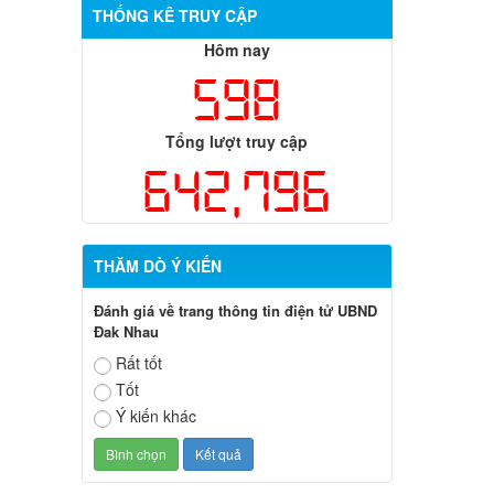
THỐNG KÊ TRUY CẬP
Hôm nay
598
Tổng lượt truy cập
642,796
THĂM DÒ Ý KIẾN
Đánh giá về trang thông tin điện tử UBND
Đak Nhau
Rất tốt
Tốt
Ý kiến khác