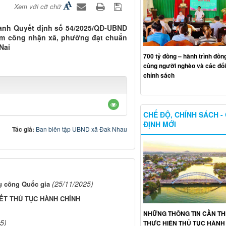
Xem với cỡ chữ
hành Quyết định số 54/2025/QĐ-UBND
iểm công nhận xã, phường đạt chuẩn
Nai
700 tỷ đồng – hành trình đồn
cùng người nghèo và các đố
chính sách
CHẾ ĐỘ, CHÍNH SÁCH -
ĐỊNH MỚI
Tác giả:
Ban biên tập UBND xã Đak Nhau
(25/11/2025)
ụ công Quốc gia
ẾT THỦ TỤC HÀNH CHÍNH
NHỮNG THÔNG TIN CẦN THI
5)
THỰC HIỆN THỦ TỤC HÀNH