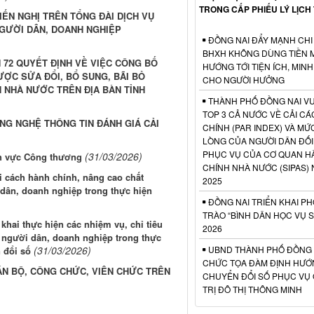
TRONG CẤP PHIẾU LÝ LỊCH
IẾN NGHỊ TRÊN TỔNG ĐÀI DỊCH VỤ
NGƯỜI DÂN, DOANH NGHIỆP
ĐỒNG NAI ĐẨY MẠNH CHI
BHXH KHÔNG DÙNG TIỀN M
H 72 QUYẾT ĐỊNH VỀ VIỆC CÔNG BỐ
HƯỚNG TỚI TIỆN ÍCH, MIN
ƯỢC SỬA ĐỔI, BỔ SUNG, BÃI BỎ
CHO NGƯỜI HƯỞNG
H NHÀ NƯỚC TRÊN ĐỊA BÀN TỈNH
THÀNH PHỐ ĐỒNG NAI V
TOP 3 CẢ NƯỚC VỀ CẢI C
NG NGHỆ THÔNG TIN ĐÁNH GIÁ CẢI
CHÍNH (PAR INDEX) VÀ MỨ
LÒNG CỦA NGƯỜI DÂN ĐỐI
PHỤC VỤ CỦA CƠ QUAN H
(31/03/2026)
nh vực Công thương
CHÍNH NHÀ NƯỚC (SIPAS)
 cách hành chính, nâng cao chất
2025
 dân, doanh nghiệp trong thực hiện
ĐỒNG NAI TRIỂN KHAI P
TRÀO “BÌNH DÂN HỌC VỤ 
khai thực hiện các nhiệm vụ, chỉ tiêu
2026
 người dân, doanh nghiệp trong thực
(31/03/2026)
UBND THÀNH PHỐ ĐỒNG 
 đổi số
CHỨC TỌA ĐÀM ĐỊNH HƯỚ
CÁN BỘ, CÔNG CHỨC, VIÊN CHỨC TRÊN
CHUYỂN ĐỔI SỐ PHỤC VỤ
TRỊ ĐÔ THỊ THÔNG MINH