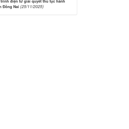
trình điện tử giải quyết thủ tục hành
(25/11/2025)
nh Đồng Nai