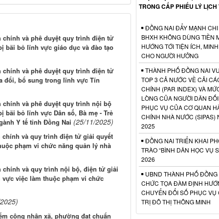
TRONG CẤP PHIẾU LÝ LỊCH
ĐỒNG NAI ĐẨY MẠNH CHI
BHXH KHÔNG DÙNG TIỀN M
chính và phê duyệt quy trình điện tử
HƯỚNG TỚI TIỆN ÍCH, MIN
ị bãi bỏ lĩnh vực giáo dục và đào tạo
CHO NGƯỜI HƯỞNG
chính và phê duyệt quy trình điện tử
THÀNH PHỐ ĐỒNG NAI V
 đổi, bổ sung trong lĩnh vực Tín
TOP 3 CẢ NƯỚC VỀ CẢI C
CHÍNH (PAR INDEX) VÀ MỨ
LÒNG CỦA NGƯỜI DÂN ĐỐI
 chính và phê duyệt quy trình nội bộ
PHỤC VỤ CỦA CƠ QUAN H
ị bãi bỏ lĩnh vực Dân số, Bà mẹ - Trẻ
CHÍNH NHÀ NƯỚC (SIPAS)
(25/11/2025)
ành Y tế tỉnh Đồng Nai
2025
chính và quy trình điện tử giải quyết
ĐỒNG NAI TRIỂN KHAI P
 thuộc phạm vi chức năng quản lý nhà
TRÀO “BÌNH DÂN HỌC VỤ 
2026
chính và quy trình nội bộ, điện tử giải
UBND THÀNH PHỐ ĐỒNG 
h vực việc làm thuộc phạm vi chức
CHỨC TỌA ĐÀM ĐỊNH HƯỚ
CHUYỂN ĐỔI SỐ PHỤC VỤ
/2025)
TRỊ ĐÔ THỊ THÔNG MINH
điểm công nhận xã, phường đạt chuẩn