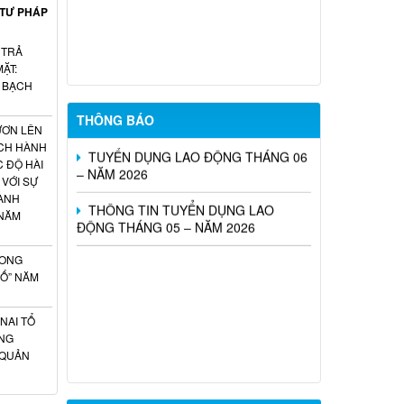
SÓC SANG LÀM VIỆC TẠI NHẬT BẢN
 TƯ PHÁP
THEO CHƯƠNG TRÌNH EPA KHÓA 14
NĂM 2026
 TRẢ
ẶT:
Tổ chức Sàn giao dịch việc làm tháng
H BẠCH
07 năm 2026
THÔNG BÁO
ƯƠN LÊN
TUYỂN DỤNG LAO ĐỘNG THÁNG 06
ÁCH HÀNH
– NĂM 2026
C ĐỘ HÀI
 VỚI SỰ
THÔNG TIN TUYỂN DỤNG LAO
ÀNH
ĐỘNG THÁNG 05 – NĂM 2026
 NĂM
HONG
SỐ” NĂM
NAI TỔ
NG
 QUẢN