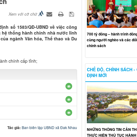
ịch
Xem với cỡ chữ
 định số 1583/QĐ-UBND về việc công
g hệ thống hành chính nhà nước lĩnh
700 tỷ đồng – hành trình đồn
t của ngành Văn hóa, Thể thao và Du
cùng người nghèo và các đố
chính sách
ành chính cấp tỉnh;
CHẾ ĐỘ, CHÍNH SÁCH -
ĐỊNH MỚI
Tác giả:
Ban biên tập UBND xã Đak Nhau
NHỮNG THÔNG TIN CẦN THI
THỰC HIỆN THỦ TỤC HÀNH