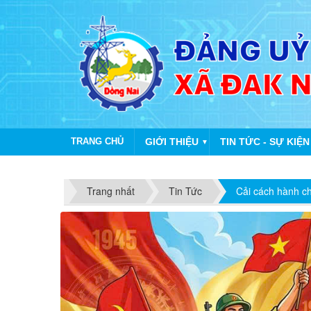
TRANG CHỦ
GIỚI THIỆU
TIN TỨC - SỰ KIỆN
▼
Trang nhất
Tin Tức
Cải cách hành c