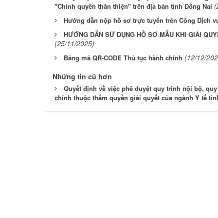
(
"Chính quyền thân thiện" trên địa bàn tỉnh Đồng Nai
Hướng dẫn nộp hồ sơ trực tuyến trên Cổng Dịch v
HƯỚNG DẪN SỬ DỤNG HỒ SƠ MẪU KHI GIẢI QUY
(25/11/2025)
(12/12/202
Bảng mã QR-CODE Thủ tục hành chính
Những tin cũ hơn
Quyết định về việc phê duyệt quy trình nội bộ, quy 
chính thuộc thẩm quyền giải quyết của ngành Y tế tỉ