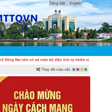
Tiếng Việt
English
ai trên cơ sở toàn bộ diện tích tự nhiên và quy mô dân số của 
Thay đổi màu sắc