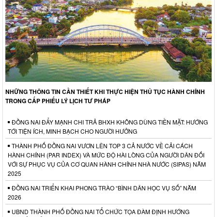
NHỮNG THÔNG TIN CẦN THIẾT KHI THỰC HIỆN THỦ TỤC HÀNH CHÍNH
TRONG CẤP PHIẾU LÝ LỊCH TƯ PHÁP
ĐỒNG NAI ĐẨY MẠNH CHI TRẢ BHXH KHÔNG DÙNG TIỀN MẶT: HƯỚNG
TỚI TIỆN ÍCH, MINH BẠCH CHO NGƯỜI HƯỞNG
THÀNH PHỐ ĐỒNG NAI VƯƠN LÊN TOP 3 CẢ NƯỚC VỀ CẢI CÁCH
HÀNH CHÍNH (PAR INDEX) VÀ MỨC ĐỘ HÀI LÒNG CỦA NGƯỜI DÂN ĐỐI
VỚI SỰ PHỤC VỤ CỦA CƠ QUAN HÀNH CHÍNH NHÀ NƯỚC (SIPAS) NĂM
2025
ĐỒNG NAI TRIỂN KHAI PHONG TRÀO “BÌNH DÂN HỌC VỤ SỐ” NĂM
2026
UBND THÀNH PHỐ ĐỒNG NAI TỔ CHỨC TỌA ĐÀM ĐỊNH HƯỚNG