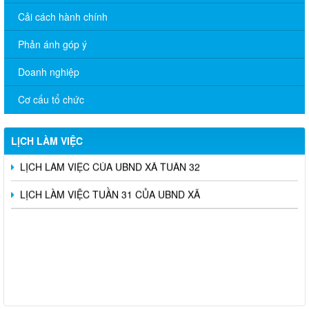
Cải cách hành chính
Phản ánh góp ý
Doanh nghiệp
Lịch làm việc của HĐND-UBND Xã Tuần thứ 4 năm 2026 (Từ
ngày 19/1/2026 đến ngày 23/1/2026)
Cơ cấu tổ chức
Lịch làm việc của HĐND-UBND Xã Tuần thứ 3 năm 2026 (Từ
ngày 12/1/2026 đến ngày 16/1/2026)
LỊCH LÀM VIỆC
LỊCH LÀM VIỆC CỦA UBND XÃ TUẦN 32
LỊCH LÀM VIỆC TUẦN 31 CỦA UBND XÃ
THÔNG BÁO TUYỂN CHỌN ỨNG VIÊN ĐIỀU DƯỠNG, NHÂN
VIÊN CHĂM SÓC SANG LÀM VIỆC TẠI NHẬT BẢN THEO
CHƯƠNG TRÌNH EPA KHÓA 14 NĂM 2026