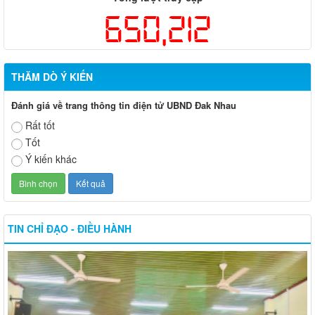
650,212
THĂM DÒ Ý KIẾN
Đánh giá về trang thông tin điện tử UBND Đak Nhau
Rất tốt
Tốt
Ý kiến khác
TIN CHỈ ĐẠO - ĐIỀU HÀNH