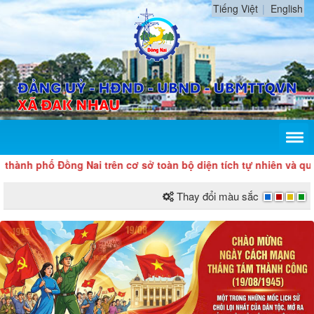
Tiếng Việt
English
ành phố Đồng Nai trên cơ sở toàn bộ diện tích tự nhiên và quy 
Thay đổi màu sắc