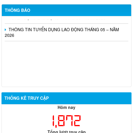
Tổ chức Sàn giao dịch việc làm tháng 07 năm 2026
THÔNG BÁO
TUYỂN DỤNG LAO ĐỘNG THÁNG 06 – NĂM 2026
THÔNG TIN TUYỂN DỤNG LAO ĐỘNG THÁNG 05 – NĂM
2026
THỐNG KÊ TRUY CẬP
Hôm nay
1,872
Tổng lượt truy cập