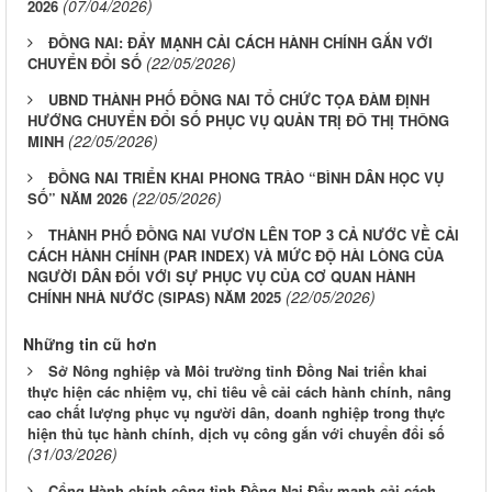
(07/04/2026)
2026
ĐỒNG NAI: ĐẨY MẠNH CẢI CÁCH HÀNH CHÍNH GẮN VỚI
(22/05/2026)
CHUYỂN ĐỔI SỐ
UBND THÀNH PHỐ ĐỒNG NAI TỔ CHỨC TỌA ĐÀM ĐỊNH
HƯỚNG CHUYỂN ĐỔI SỐ PHỤC VỤ QUẢN TRỊ ĐÔ THỊ THÔNG
(22/05/2026)
MINH
ĐỒNG NAI TRIỂN KHAI PHONG TRÀO “BÌNH DÂN HỌC VỤ
(22/05/2026)
SỐ” NĂM 2026
THÀNH PHỐ ĐỒNG NAI VƯƠN LÊN TOP 3 CẢ NƯỚC VỀ CẢI
CÁCH HÀNH CHÍNH (PAR INDEX) VÀ MỨC ĐỘ HÀI LÒNG CỦA
NGƯỜI DÂN ĐỐI VỚI SỰ PHỤC VỤ CỦA CƠ QUAN HÀNH
(22/05/2026)
CHÍNH NHÀ NƯỚC (SIPAS) NĂM 2025
Những tin cũ hơn
Sở Nông nghiệp và Môi trường tỉnh Đồng Nai triển khai
thực hiện các nhiệm vụ, chỉ tiêu về cải cách hành chính, nâng
cao chất lượng phục vụ người dân, doanh nghiệp trong thực
hiện thủ tục hành chính, dịch vụ công gắn với chuyển đổi số
(31/03/2026)
Cổng Hành chính công tỉnh Đồng Nai Đẩy mạnh cải cách