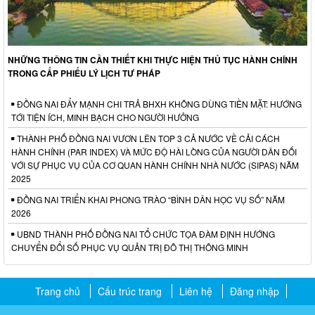
NHỮNG THÔNG TIN CẦN THIẾT KHI THỰC HIỆN THỦ TỤC HÀNH CHÍNH
TRONG CẤP PHIẾU LÝ LỊCH TƯ PHÁP
ĐỒNG NAI ĐẨY MẠNH CHI TRẢ BHXH KHÔNG DÙNG TIỀN MẶT: HƯỚNG
TỚI TIỆN ÍCH, MINH BẠCH CHO NGƯỜI HƯỞNG
THÀNH PHỐ ĐỒNG NAI VƯƠN LÊN TOP 3 CẢ NƯỚC VỀ CẢI CÁCH
HÀNH CHÍNH (PAR INDEX) VÀ MỨC ĐỘ HÀI LÒNG CỦA NGƯỜI DÂN ĐỐI
VỚI SỰ PHỤC VỤ CỦA CƠ QUAN HÀNH CHÍNH NHÀ NƯỚC (SIPAS) NĂM
2025
ĐỒNG NAI TRIỂN KHAI PHONG TRÀO “BÌNH DÂN HỌC VỤ SỐ” NĂM
2026
UBND THÀNH PHỐ ĐỒNG NAI TỔ CHỨC TỌA ĐÀM ĐỊNH HƯỚNG
CHUYỂN ĐỔI SỐ PHỤC VỤ QUẢN TRỊ ĐÔ THỊ THÔNG MINH
Trang chủ
Cấu trúc trang
Liên hệ
Đăng nhập