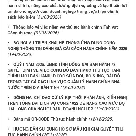
hành chính, nâng cao chất lượng dịch vụ công và tạo thuận lợi
tối đa cho người dân, doanh nghiệp trong thực hiện chính
(31/03/2026)
sách bảo hiểm
Thông báo về việc niêm yết thủ tục hành chính lĩnh vực
(31/03/2026)
Công thương
BỘ NỘI VỤ TRIỂN KHAI HỆ THỐNG ỨNG DỤNG CÔNG
NGHỆ THÔNG TIN ĐÁNH GIÁ CẢI CÁCH HÀNH CHÍNH NĂM 2026
(19/03/2026)
QUÝ I NĂM 2026, UBND TỈNH ĐỒNG NAI BAN HÀNH 72
QUYẾT ĐỊNH VỀ VIỆC CÔNG BỐ DANH MỤC THỦ TỤC HÀNH
CHÍNH MỚI BAN HÀNH, ĐƯỢC SỬA ĐỔI, BỔ SUNG, BÃI BỎ
TRONG TẤT CẢ CÁC LĨNH VỰC QUẢN LÝ HÀNH CHÍNH NHÀ
(19/03/2026)
NƯỚC TRÊN ĐỊA BÀN TỈNH
ĐỒNG NAI CHỈ ĐẠO XỬ LÝ KỊP THỜI PHẢN ÁNH, KIẾN NGHỊ
TRÊN TỔNG ĐÀI DỊCH VỤ CÔNG 1022 ĐỂ NÂNG CAO MỨC ĐỘ
(19/03/2026)
HÀI LÒNG CỦA NGƯỜI DÂN, DOANH NGHIỆP
(12/12/2025)
Bảng mã QR-CODE Thủ tục hành chính
HƯỚNG DẪN SỬ DỤNG HỒ SƠ MẪU KHI GIẢI QUYẾT THỦ
(25/11/2025)
TỤC HÀNH CHÍNH