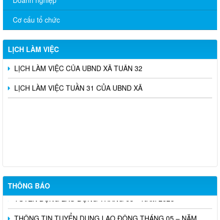
Lịch làm việc của HĐND-UBND Xã Tuần thứ 4 năm 2026 (Từ
ngày 19/1/2026 đến ngày 23/1/2026)
Cơ cấu tổ chức
Lịch làm việc của HĐND-UBND Xã Tuần thứ 3 năm 2026 (Từ
ngày 12/1/2026 đến ngày 16/1/2026)
LỊCH LÀM VIỆC
LỊCH LÀM VIỆC CỦA UBND XÃ TUẦN 32
LỊCH LÀM VIỆC TUẦN 31 CỦA UBND XÃ
THÔNG BÁO TUYỂN CHỌN ỨNG VIÊN ĐIỀU DƯỠNG, NHÂN
VIÊN CHĂM SÓC SANG LÀM VIỆC TẠI NHẬT BẢN THEO
CHƯƠNG TRÌNH EPA KHÓA 14 NĂM 2026
Tổ chức Sàn giao dịch việc làm tháng 07 năm 2026
THÔNG BÁO
TUYỂN DỤNG LAO ĐỘNG THÁNG 06 – NĂM 2026
THÔNG TIN TUYỂN DỤNG LAO ĐỘNG THÁNG 05 – NĂM