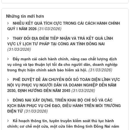
Những tin mới hơn
NHIỀU KẾT QUẢ TÍCH CỰC TRONG CẢI CÁCH HÀNH CHÍNH
(31/03/2026)
QUÝ I NĂM 2026
THAY ĐỔI ĐỊA ĐIỂM TIẾP NHẬN VÀ TRẢ KẾT QUẢ LĨNH
VỰC LÝ LỊCH TƯ PHÁP TẠI CÔNG AN TỈNH ĐỒNG NAI
(31/03/2026)
Đẩy mạnh cải cách hành chính, nâng cao chất lượng dịch
vụ công và tạo thuận lợi tối đa cho người dân, doanh nghiệp
(31/03/2026)
trong thực hiện chính sách bảo hiểm xã hội.
PHÊ DUYỆT ĐỀ ÁN CHUYỂN ĐỔI SỐ TOÀN DIỆN LĨNH VỰC
NỘI VỤ PHỤC VỤ NGƯỜI DÂN VÀ DOANH NGHIỆP ĐẾN NĂM
(31/03/2026)
2030, ĐỊNH HƯỚNG ĐẾN NĂM 2045
ĐỒNG NAI XÂY DỰNG, TRIỂN KHAI BỘ CHỈ SỐ VÀ CÁC
KỊCH BẢN PHỤC VỤ CHỈ ĐẠO, ĐIỀU HÀNH TRÊN MÔI TRƯỜNG
(31/03/2026)
ĐIỆN TỬ
Kế hoạch thông tin, tuyên truyền kiểm soát thủ tục hành
chính; cơ chế một cửa, một cửa liên thông tỉnh Đồng Nai năm