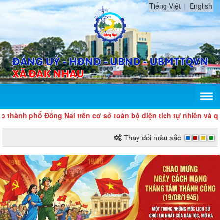
Tiếng Việt
English
ành phố Đồng Nai trên cơ sở toàn bộ diện tích tự nhiên và quy 
Thay đổi màu sắc