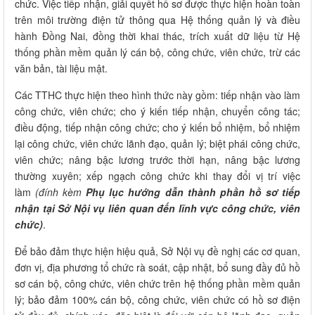
chức. Việc tiếp nhận, giải quyết hồ sơ được thực hiện hoàn toàn
trên môi trường điện tử thông qua Hệ thống quản lý và điều
hành Đồng Nai, đồng thời khai thác, trích xuất dữ liệu từ Hệ
thống phần mềm quản lý cán bộ, công chức, viên chức, trừ các
văn bản, tài liệu mật.
Các TTHC thực hiện theo hình thức này gồm: tiếp nhận vào làm
công chức, viên chức; cho ý kiến tiếp nhận, chuyển công tác;
điều động, tiếp nhận công chức; cho ý kiến bổ nhiệm, bổ nhiệm
lại công chức, viên chức lãnh đạo, quản lý; biệt phái công chức,
viên chức; nâng bậc lương trước thời hạn, nâng bậc lương
thường xuyên; xếp ngạch công chức khi thay đổi vị trí việc
làm
(đính kèm
Phụ lục hướng dẫn thành phần hồ sơ tiếp
nhận tại Sở Nội vụ liên quan đến lĩnh vực công chức, viên
chức
)
.
Để bảo đảm thực hiện hiệu quả, Sở Nội vụ đề nghị các cơ quan,
đơn vị, địa phương tổ chức rà soát, cập nhật, bổ sung đầy đủ hồ
sơ cán bộ, công chức, viên chức trên hệ thống phần mềm quản
lý; bảo đảm 100% cán bộ, công chức, viên chức có hồ sơ điện