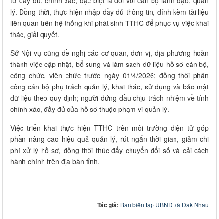
tử đầy đủ, chính xác, đặc biệt là đối với cán bộ lãnh đạo, quản
lý. Đồng thời, thực hiện nhập đầy đủ thông tin, đính kèm tài liệu
liên quan trên hệ thống khi phát sinh TTHC để phục vụ việc khai
thác, giải quyết.
Sở Nội vụ cũng đề nghị các cơ quan, đơn vị, địa phương hoàn
thành việc cập nhật, bổ sung và làm sạch dữ liệu hồ sơ cán bộ,
công chức, viên chức trước ngày 01/4/2026; đồng thời phân
công cán bộ phụ trách quản lý, khai thác, sử dụng và bảo mật
dữ liệu theo quy định; người đứng đầu chịu trách nhiệm về tính
chính xác, đầy đủ của hồ sơ thuộc phạm vi quản lý.
Việc triển khai thực hiện TTHC trên môi trường điện tử góp
phần nâng cao hiệu quả quản lý, rút ngắn thời gian, giảm chi
phí xử lý hồ sơ, đồng thời thúc đẩy chuyển đổi số và cải cách
hành chính trên địa bàn tỉnh.​
Tác giả:
Ban biên tập UBND xã Đak Nhau