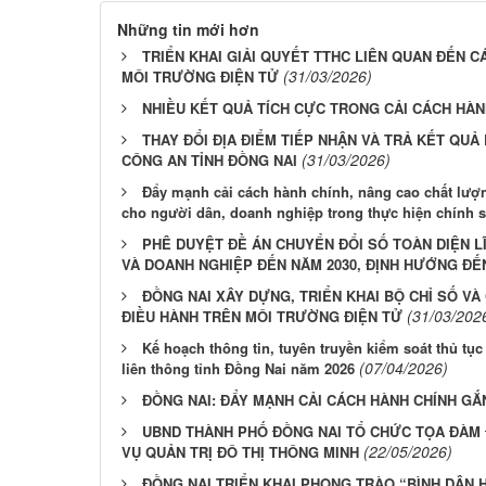
Những tin mới hơn
TRIỂN KHAI GIẢI QUYẾT TTHC LIÊN QUAN ĐẾN 
(31/03/2026)
MÔI TRƯỜNG ĐIỆN TỬ
NHIỀU KẾT QUẢ TÍCH CỰC TRONG CẢI CÁCH HÀNH
THAY ĐỔI ĐỊA ĐIỂM TIẾP NHẬN VÀ TRẢ KẾT QUẢ 
(31/03/2026)
CÔNG AN TỈNH ĐỒNG NAI
Đẩy mạnh cải cách hành chính, nâng cao chất lượng
cho người dân, doanh nghiệp trong thực hiện chính s
PHÊ DUYỆT ĐỀ ÁN CHUYỂN ĐỔI SỐ TOÀN DIỆN L
VÀ DOANH NGHIỆP ĐẾN NĂM 2030, ĐỊNH HƯỚNG ĐẾ
ĐỒNG NAI XÂY DỰNG, TRIỂN KHAI BỘ CHỈ SỐ VÀ
(31/03/202
ĐIỀU HÀNH TRÊN MÔI TRƯỜNG ĐIỆN TỬ
Kế hoạch thông tin, tuyên truyền kiểm soát thủ tụ
(07/04/2026)
liên thông tỉnh Đồng Nai năm 2026
ĐỒNG NAI: ĐẨY MẠNH CẢI CÁCH HÀNH CHÍNH GẮ
UBND THÀNH PHỐ ĐỒNG NAI TỔ CHỨC TỌA ĐÀM
(22/05/2026)
VỤ QUẢN TRỊ ĐÔ THỊ THÔNG MINH
ĐỒNG NAI TRIỂN KHAI PHONG TRÀO “BÌNH DÂN 