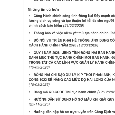
Những tin cũ hơn
Cổng Hành chính công tỉnh Đồng Nai Đẩy mạnh cải
lượng dịch vụ công và tạo thuận lợi tối đa cho người
(31/03/2026)
chính sách bảo hiểm
Thông báo về việc niêm yết thủ tục hành chính lĩ
BỘ NỘI VỤ TRIỂN KHAI HỆ THỐNG ỨNG DỤNG CÔ
(19/03/2026)
CÁCH HÀNH CHÍNH NĂM 2026
QUÝ I NĂM 2026, UBND TỈNH ĐỒNG NAI BAN HÀN
DANH MỤC THỦ TỤC HÀNH CHÍNH MỚI BAN HÀNH, Đ
TRONG TẤT CẢ CÁC LĨNH VỰC QUẢN LÝ HÀNH CHÍN
(19/03/2026)
ĐỒNG NAI CHỈ ĐẠO XỬ LÝ KỊP THỜI PHẢN ÁNH, K
CÔNG 1022 ĐỂ NÂNG CAO MỨC ĐỘ HÀI LÒNG CỦA 
(19/03/2026)
(12/12/202
Bảng mã QR-CODE Thủ tục hành chính
HƯỚNG DẪN SỬ DỤNG HỒ SƠ MẪU KHI GIẢI QUY
(25/11/2025)
Hướng dẫn nộp hồ sơ trực tuyến trên Cổng Dịch v