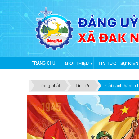
TRANG CHỦ
GIỚI THIỆU
TIN TỨC - SỰ KIỆN
▼
Trang nhất
Tin Tức
Cải cách hành c