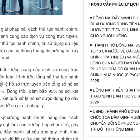
TRONG CẤP PHIẾU LÝ LỊCH
ĐỒNG NAI ĐẨY MẠNH CHI
BHXH KHÔNG DÙNG TIỀN M
giải pháp cải cách thủ tục hành chính,
HƯỚNG TỚI TIỆN ÍCH, MIN
ạnh cung cấp dịch vụ công trực tuyến,
CHO NGƯỜI HƯỞNG
 thủ tục hành chính, tái sử dụng dữ liệu
THÀNH PHỐ ĐỒNG NAI V
iữa các hệ thống thông tin hướng tới xây
TOP 3 CẢ NƯỚC VỀ CẢI C
CHÍNH (PAR INDEX) VÀ MỨ
 quả.
LÒNG CỦA NGƯỜI DÂN ĐỐI
PHỤC VỤ CỦA CƠ QUAN H
hất lượng cung cấp dịch vụ công trực
CHÍNH NHÀ NƯỚC (SIPAS)
ến toàn trình trên tổng số thủ tục hành
2025
tỷ lệ hồ sơ trực tuyến trên tổng số hồ sơ
ĐỒNG NAI TRIỂN KHAI P
80%. Đồng thời, đảm bảo 95% hồ sơ, kết
TRÀO “BÌNH DÂN HỌC VỤ 
% kết quả xử lý hồ sơ được đồng bộ đầy
2026
 tử có giá trị pháp lý.
UBND THÀNH PHỐ ĐỒNG 
 kỷ cương hành chính; nâng cao trách
CHỨC TỌA ĐÀM ĐỊNH HƯỚ
CHUYỂN ĐỔI SỐ PHỤC VỤ
lý nghiêm các trường hợp chậm trễ, gây
TRỊ ĐÔ THỊ THÔNG MINH
 đẩy mạnh tái cấu trúc quy trình, khai
ia sẻ dữ liệu giữa các hệ thống nhằm rút