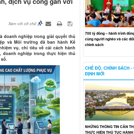
nh, dịch vụ công gắn với
Xem với cỡ chữ
700 tỷ đồng – hành trình đồn
à doanh nghiệp trong giải quyết thủ
cùng người nghèo và các đố
iệp và Môi trường đã ban hành Kế
chính sách
nhiệm vụ, chỉ tiêu về cải cách hành
, doanh nghiệp trong thực hiện thủ
 số.
CHẾ ĐỘ, CHÍNH SÁCH -
ĐỊNH MỚI
NHỮNG THÔNG TIN CẦN THI
THỰC HIỆN THỦ TỤC HÀNH