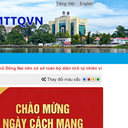
Tiếng Việt
English
ai trên cơ sở toàn bộ diện tích tự nhiên và quy mô dân số của 
Thay đổi màu sắc