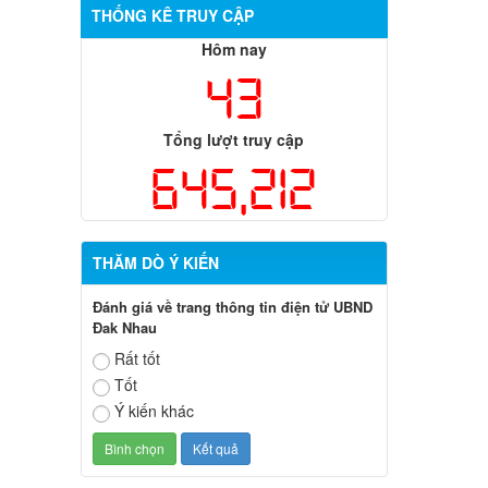
THỐNG KÊ TRUY CẬP
Hôm nay
43
Tổng lượt truy cập
645,212
THĂM DÒ Ý KIẾN
Đánh giá về trang thông tin điện tử UBND
Đak Nhau
Rất tốt
Tốt
Ý kiến khác