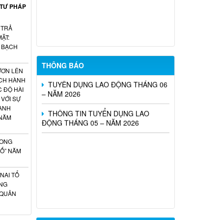
SÓC SANG LÀM VIỆC TẠI NHẬT BẢN
 TƯ PHÁP
THEO CHƯƠNG TRÌNH EPA KHÓA 14
NĂM 2026
 TRẢ
ẶT:
Tổ chức Sàn giao dịch việc làm tháng
H BẠCH
07 năm 2026
THÔNG BÁO
ƯƠN LÊN
TUYỂN DỤNG LAO ĐỘNG THÁNG 06
ÁCH HÀNH
– NĂM 2026
C ĐỘ HÀI
 VỚI SỰ
THÔNG TIN TUYỂN DỤNG LAO
ÀNH
ĐỘNG THÁNG 05 – NĂM 2026
 NĂM
HONG
SỐ” NĂM
NAI TỔ
NG
 QUẢN