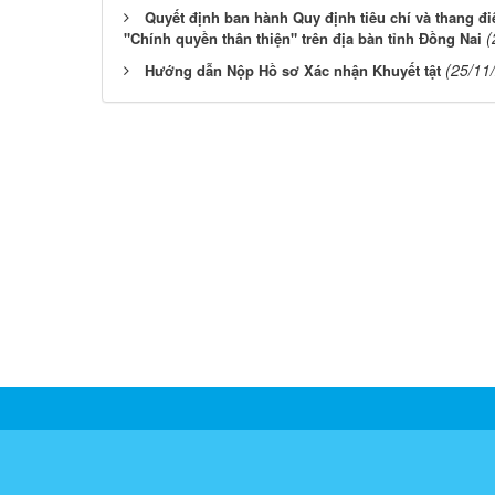
Quyết định ban hành Quy định tiêu chí và thang 
(
"Chính quyền thân thiện" trên địa bàn tỉnh Đồng Nai
(25/11
Hướng dẫn Nộp Hồ sơ Xác nhận Khuyết tật