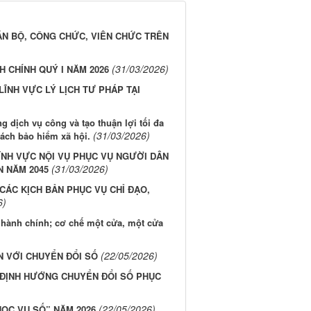
CÁN BỘ, CÔNG CHỨC, VIÊN CHỨC TRÊN
(31/03/2026)
 CHÍNH QUÝ I NĂM 2026
LĨNH VỰC LÝ LỊCH TƯ PHÁP TẠI
 dịch vụ công và tạo thuận lợi tối đa
(31/03/2026)
ách bảo hiểm xã hội.
ĨNH VỰC NỘI VỤ PHỤC VỤ NGƯỜI DÂN
(31/03/2026)
N NĂM 2045
 CÁC KỊCH BẢN PHỤC VỤ CHỈ ĐẠO,
6)
c hành chính; cơ chế một cửa, một cửa
(22/05/2026)
N VỚI CHUYỂN ĐỔI SỐ
 ĐỊNH HƯỚNG CHUYỂN ĐỔI SỐ PHỤC
(22/05/2026)
HỌC VỤ SỐ” NĂM 2026