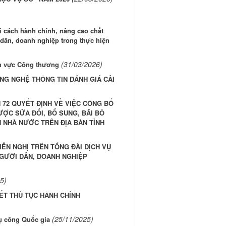
 cách hành chính, nâng cao chất
 dân, doanh nghiệp trong thực hiện
(31/03/2026)
nh vực Công thương
NG NGHỆ THÔNG TIN ĐÁNH GIÁ CẢI
H 72 QUYẾT ĐỊNH VỀ VIỆC CÔNG BỐ
ƯỢC SỬA ĐỔI, BỔ SUNG, BÃI BỎ
H NHÀ NƯỚC TRÊN ĐỊA BÀN TỈNH
IẾN NGHỊ TRÊN TỔNG ĐÀI DỊCH VỤ
NGƯỜI DÂN, DOANH NGHIỆP
5)
ẾT THỦ TỤC HÀNH CHÍNH
(25/11/2025)
ụ công Quốc gia