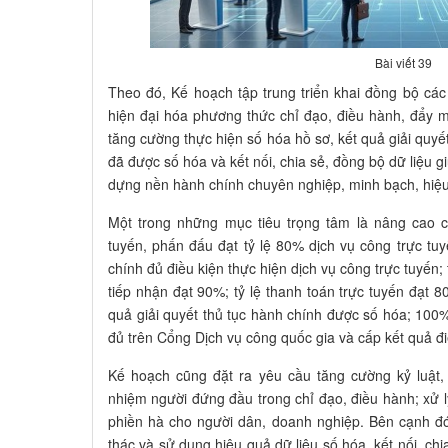
Bài viết 39
Theo đó, Kế hoạch tập trung triển khai đồng bộ các 
hiện đại hóa phương thức chỉ đạo, điều hành, đẩy m
tăng cường thực hiện số hóa hồ sơ, kết quả giải quyết
đã được số hóa và kết nối, chia sẻ, đồng bộ dữ liệu g
dựng nền hành chính chuyên nghiệp, minh bạch, hiệu
Một trong những mục tiêu trọng tâm là nâng cao c
tuyến, phấn đấu đạt tỷ lệ 80% dịch vụ công trực tuy
chính đủ điều kiện thực hiện dịch vụ công trực tuyến; 
tiếp nhận đạt 90%; tỷ lệ thanh toán trực tuyến đạt 
quả giải quyết thủ tục hành chính được số hóa; 100
đủ trên Cổng Dịch vụ công quốc gia và cấp kết quả điện
Kế hoạch cũng đặt ra yêu cầu tăng cường kỷ luật,
nhiệm người đứng đầu trong chỉ đạo, điều hành; xử 
phiền hà cho người dân, doanh nghiệp. Bên cạnh đó,
thác và sử dụng hiệu quả dữ liệu số hóa, kết nối, ch