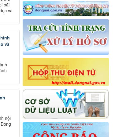
ị bãi
 dục và
chính
ao và
hành
gành
ính
nh nội
h Đồng