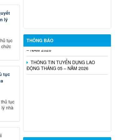
NĂM 2026
quyết
Tổ chức Sàn giao dịch việc làm tháng
n lý
07 năm 2026
TUYỂN DỤNG LAO ĐỘNG THÁNG 06
hủ tục
THÔNG BÁO
– NĂM 2026
i chức
THÔNG TIN TUYỂN DỤNG LAO
ĐỘNG THÁNG 05 – NĂM 2026
ủ tục
ủa
thủ tục
 lý nhà
i