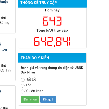
thuộc
THỐNG KÊ TRUY CẬP
Hôm nay
643
 thủ
 Bà mẹ -
Tổng lượt truy cập
642,841
ải
, tôn
THĂM DÒ Ý KIẾN
 thủ
Đánh giá về trang thông tin điện tử UBND
vực Tín
Đak Nhau
Rất tốt
Tốt
Ý kiến khác
ải
c thủ