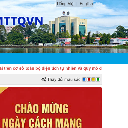
Tiếng Việt
English
 sở toàn bộ diện tích tự nhiên và quy mô dân số của tỉnh Đồng 
Thay đổi màu sắc