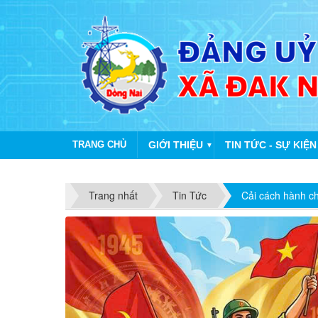
TRANG CHỦ
GIỚI THIỆU
TIN TỨC - SỰ KIỆN
▼
Trang nhất
Tin Tức
Cải cách hành c