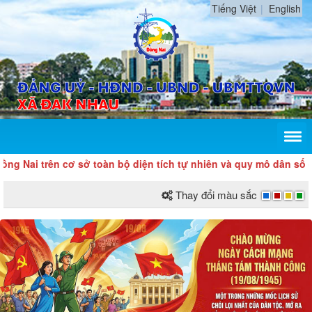
Tiếng Việt
English
 trên cơ sở toàn bộ diện tích tự nhiên và quy mô dân số của tỉ
Thay đổi màu sắc