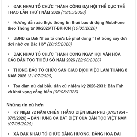
ĐAK NHAU TỔ CHỨC THÀNH CÔNG ĐẠI HỘI THỂ DỤC THỂ
(19/05/2026)
THAO LẦN THỨ I NĂM 2026
Hướng dẫn xác thực thông tin thuê bao di động MobiFone
(19/05/2026)
theo Thông tư 08/2026/TT-BKHCN
UBND xã Đak Nhau tổ chức Lễ phát động “Tết trồng cây đời
(20/05/2026)
đời nhớ ơn Bác Hồ"
ĐAK NHAU TỔ CHỨC THÀNH CÔNG NGÀY HỘI VĂN HÓA
(22/06/2026)
CÁC DÂN TỘC THIỂU SỐ NĂM 2026
THÔNG BÁO TỔ CHỨC SÀN GIAO DỊCH VIỆC LÀM THÁNG 8
(31/07/2026)
NĂM 2026
Tọa đàm nữ đại biểu dân cử nhiệm kỳ 2026-2031: Bản lĩnh
(05/08/2026)
và khát vọng cống hiến
Những tin cũ hơn
KỶ NIỆM 72 NĂM CHIẾN THẮNG ĐIỆN BIÊN PHỦ (07/5/1954 -
07/5/2026) – BẢN HÙNG CA BẤT DIỆT CỦA DÂN TỘC VIỆT NAM
(07/05/2026)
XÃ ĐAK NHAU TỔ CHỨC DÂNG HƯƠNG, DÂNG HOA ĐÀI