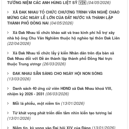
(04/05/2026)
TƯỞNG NIỆM CÁC ANH HÙNG LIỆT SỸ 🇻🇳
XÃ ĐAK NHAU TỔ CHỨC CHƯƠNG TRÌNH VĂN NGHỆ CHÀO
MỪNG CÁC NGÀY LỄ LỚN CỦA ĐẤT NƯỚC VÀ THÀNH LẬP
(04/05/2026)
THÀNH PHỐ ĐỒNG NAI
Xã Đak Nhau tổ chức khảo sát và trao kinh phí hỗ trợ xây
nhà hộ ông Chu Văn Nghiêm thuộc hộ nghèo tại thôn Đak Liên
(22/04/2026)
Xã Đak Nhau tổ chức lấy ý kiến Nhân dân trên địa bàn xã
Đak Nhau đối với Đề án thành lập thành phố Đồng Nai trực
(26/03/2026)
thuộc Trung ươngr
ĐAK NHAU SẴN SÀNG CHO NGÀY HỘI NON SÔNG
(13/03/2026)
Danh sách 40 ứng cử viên HĐND xã Đak Nhau khoá VIII,
(06/03/2026)
nhiệm kỳ 2026 - 2031
(13/01/2026)
Mỗi lá phiếu, một niềm tin
Từ khát vọng phát triển đến tầm nhìn kiến tạo tương lai
(13/01/2026)
(13/01/2026)
Niềm tin, kỳ vọng vào Đại hội XIV của Đảng