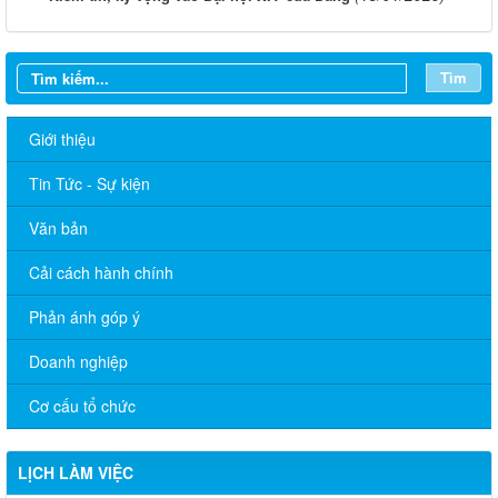
Tìm
Giới thiệu
Tin Tức - Sự kiện
Văn bản
Cải cách hành chính
Phản ánh góp ý
Lịch làm việc của HĐND-UBND Xã Tuần thứ 4 năm 2026 (Từ
Doanh nghiệp
ngày 19/1/2026 đến ngày 23/1/2026)
Cơ cấu tổ chức
Lịch làm việc của HĐND-UBND Xã Tuần thứ 3 năm 2026 (Từ
ngày 12/1/2026 đến ngày 16/1/2026)
LỊCH LÀM VIỆC
LỊCH LÀM VIỆC CỦA UBND XÃ TUẦN 32