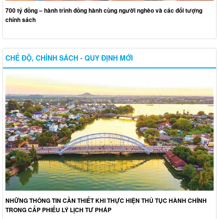
700 tỷ đồng – hành trình đồng hành cùng người nghèo và các đối tượng
chính sách
CHẾ ĐỘ, CHÍNH SÁCH - QUY ĐỊNH MỚI
NHỮNG THÔNG TIN CẦN THIẾT KHI THỰC HIỆN THỦ TỤC HÀNH CHÍNH
TRONG CẤP PHIẾU LÝ LỊCH TƯ PHÁP