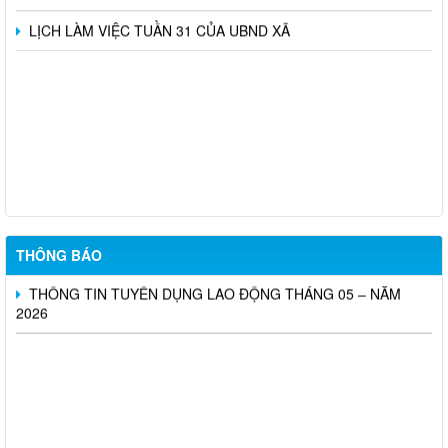
LỊCH LÀM VIỆC TUẦN 31 CỦA UBND XÃ
THÔNG BÁO TUYỂN CHỌN ỨNG VIÊN ĐIỀU DƯỠNG, NHÂN
VIÊN CHĂM SÓC SANG LÀM VIỆC TẠI NHẬT BẢN THEO
CHƯƠNG TRÌNH EPA KHÓA 14 NĂM 2026
Tổ chức Sàn giao dịch việc làm tháng 07 năm 2026
TUYỂN DỤNG LAO ĐỘNG THÁNG 06 – NĂM 2026
THÔNG BÁO
THÔNG TIN TUYỂN DỤNG LAO ĐỘNG THÁNG 05 – NĂM
2026