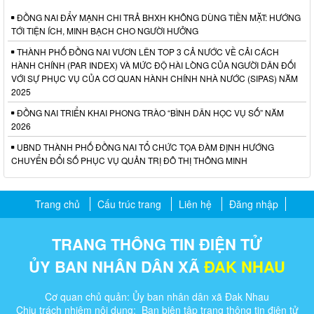
ĐỒNG NAI ĐẨY MẠNH CHI TRẢ BHXH KHÔNG DÙNG TIỀN MẶT: HƯỚNG
TỚI TIỆN ÍCH, MINH BẠCH CHO NGƯỜI HƯỞNG
THÀNH PHỐ ĐỒNG NAI VƯƠN LÊN TOP 3 CẢ NƯỚC VỀ CẢI CÁCH
HÀNH CHÍNH (PAR INDEX) VÀ MỨC ĐỘ HÀI LÒNG CỦA NGƯỜI DÂN ĐỐI
VỚI SỰ PHỤC VỤ CỦA CƠ QUAN HÀNH CHÍNH NHÀ NƯỚC (SIPAS) NĂM
2025
ĐỒNG NAI TRIỂN KHAI PHONG TRÀO “BÌNH DÂN HỌC VỤ SỐ” NĂM
2026
UBND THÀNH PHỐ ĐỒNG NAI TỔ CHỨC TỌA ĐÀM ĐỊNH HƯỚNG
CHUYỂN ĐỔI SỐ PHỤC VỤ QUẢN TRỊ ĐÔ THỊ THÔNG MINH
Trang chủ
Cấu trúc trang
Liên hệ
Đăng nhập
TRANG THÔNG TIN ĐIỆN TỬ
ỦY BAN NHÂN DÂN XÃ
ĐAK NHAU
Cơ quan chủ quản: Ủy ban nhân dân xã Đak Nhau
Chịu trách nhiệm nội dung: Ban biên tập trang thông tin điện tử