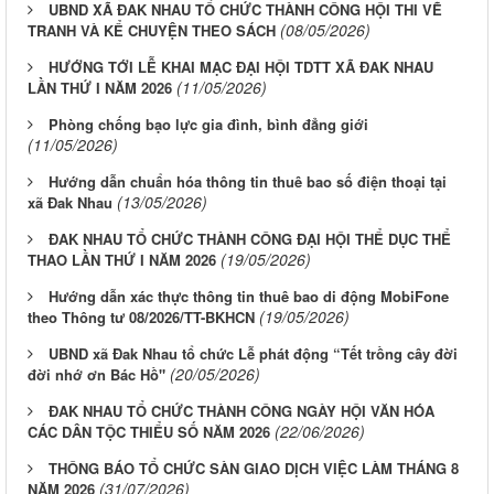
UBND XÃ ĐAK NHAU TỔ CHỨC THÀNH CÔNG HỘI THI VẼ
(08/05/2026)
TRANH VÀ KỂ CHUYỆN THEO SÁCH
HƯỚNG TỚI LỄ KHAI MẠC ĐẠI HỘI TDTT XÃ ĐAK NHAU
(11/05/2026)
LẦN THỨ I NĂM 2026
Phòng chống bạo lực gia đình, bình đẳng giới
(11/05/2026)
Hướng dẫn chuẩn hóa thông tin thuê bao số điện thoại tại
(13/05/2026)
xã Đak Nhau
ĐAK NHAU TỔ CHỨC THÀNH CÔNG ĐẠI HỘI THỂ DỤC THỂ
(19/05/2026)
THAO LẦN THỨ I NĂM 2026
Hướng dẫn xác thực thông tin thuê bao di động MobiFone
(19/05/2026)
theo Thông tư 08/2026/TT-BKHCN
UBND xã Đak Nhau tổ chức Lễ phát động “Tết trồng cây đời
(20/05/2026)
đời nhớ ơn Bác Hồ"
ĐAK NHAU TỔ CHỨC THÀNH CÔNG NGÀY HỘI VĂN HÓA
(22/06/2026)
CÁC DÂN TỘC THIỂU SỐ NĂM 2026
THÔNG BÁO TỔ CHỨC SÀN GIAO DỊCH VIỆC LÀM THÁNG 8
(31/07/2026)
NĂM 2026