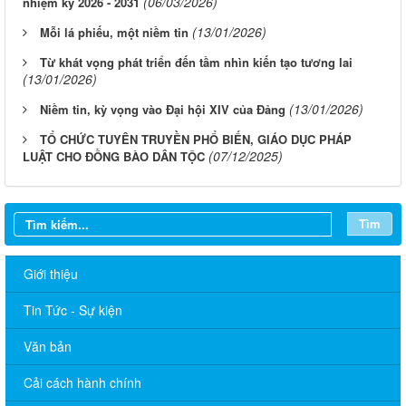
(06/03/2026)
nhiệm kỳ 2026 - 2031
(13/01/2026)
Mỗi lá phiếu, một niềm tin
Từ khát vọng phát triển đến tầm nhìn kiến tạo tương lai
(13/01/2026)
(13/01/2026)
Niềm tin, kỳ vọng vào Đại hội XIV của Đảng
TỔ CHỨC TUYÊN TRUYỀN PHỔ BIẾN, GIÁO DỤC PHÁP
(07/12/2025)
LUẬT CHO ĐỒNG BÀO DÂN TỘC
Tìm
Giới thiệu
Tin Tức - Sự kiện
Văn bản
Cải cách hành chính