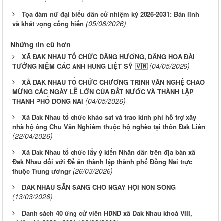
Tọa đàm nữ đại biểu dân cử nhiệm kỳ 2026-2031: Bản lĩnh
(05/08/2026)
và khát vọng cống hiến
Những tin cũ hơn
XÃ ĐAK NHAU TỔ CHỨC DÂNG HƯƠNG, DÂNG HOA ĐÀI
(04/05/2026)
TƯỞNG NIỆM CÁC ANH HÙNG LIỆT SỸ 🇻🇳
XÃ ĐAK NHAU TỔ CHỨC CHƯƠNG TRÌNH VĂN NGHỆ CHÀO
MỪNG CÁC NGÀY LỄ LỚN CỦA ĐẤT NƯỚC VÀ THÀNH LẬP
(04/05/2026)
THÀNH PHỐ ĐỒNG NAI
Xã Đak Nhau tổ chức khảo sát và trao kinh phí hỗ trợ xây
nhà hộ ông Chu Văn Nghiêm thuộc hộ nghèo tại thôn Đak Liên
(22/04/2026)
Xã Đak Nhau tổ chức lấy ý kiến Nhân dân trên địa bàn xã
Đak Nhau đối với Đề án thành lập thành phố Đồng Nai trực
(26/03/2026)
thuộc Trung ươngr
ĐAK NHAU SẴN SÀNG CHO NGÀY HỘI NON SÔNG
(13/03/2026)
Danh sách 40 ứng cử viên HĐND xã Đak Nhau khoá VIII,