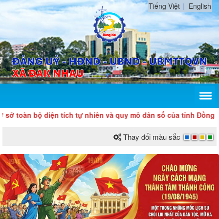
Tiếng Việt
English
toàn bộ diện tích tự nhiên và quy mô dân số của tỉnh Đồng Nai.
Thay đổi màu sắc