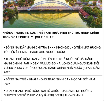
NHỮNG THÔNG TIN CẦN THIẾT KHI THỰC HIỆN THỦ TỤC HÀNH CHÍNH
TRONG CẤP PHIẾU LÝ LỊCH TƯ PHÁP
ĐỒNG NAI ĐẨY MẠNH CHI TRẢ BHXH KHÔNG DÙNG TIỀN MẶT: HƯỚNG
TỚI TIỆN ÍCH, MINH BẠCH CHO NGƯỜI HƯỞNG
THÀNH PHỐ ĐỒNG NAI VƯƠN LÊN TOP 3 CẢ NƯỚC VỀ CẢI CÁCH
HÀNH CHÍNH (PAR INDEX) VÀ MỨC ĐỘ HÀI LÒNG CỦA NGƯỜI DÂN ĐỐI
VỚI SỰ PHỤC VỤ CỦA CƠ QUAN HÀNH CHÍNH NHÀ NƯỚC (SIPAS) NĂM
2025
ĐỒNG NAI TRIỂN KHAI PHONG TRÀO “BÌNH DÂN HỌC VỤ SỐ” NĂM
2026
UBND THÀNH PHỐ ĐỒNG NAI TỔ CHỨC TỌA ĐÀM ĐỊNH HƯỚNG
CHUYỂN ĐỔI SỐ PHỤC VỤ QUẢN TRỊ ĐÔ THỊ THÔNG MINH