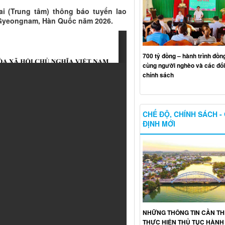
i (Trung tâm) thông báo tuyển lao
h Gyeongnam, Hàn Quốc năm 2026.
700 tỷ đồng – hành trình đồn
cùng người nghèo và các đố
chính sách
CHẾ ĐỘ, CHÍNH SÁCH -
ĐỊNH MỚI
NHỮNG THÔNG TIN CẦN THI
THỰC HIỆN THỦ TỤC HÀNH