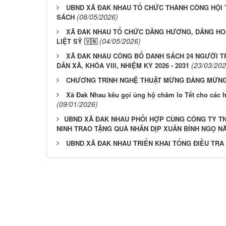
UBND XÃ ĐAK NHAU TỔ CHỨC THÀNH CÔNG HỘI 
(08/05/2026)
SÁCH
XÃ ĐAK NHAU TỔ CHỨC DÂNG HƯƠNG, DÂNG HO
(04/05/2026)
LIỆT SỸ 🇻🇳
XÃ ĐAK NHAU CÔNG BỐ DANH SÁCH 24 NGƯỜI T
(23/03/202
DÂN XÃ, KHÓA VIII, NHIỆM KỲ 2026 - 2031
CHƯƠNG TRÌNH NGHỆ THUẬT MỪNG ĐẢNG MỪNG 
Xã Đak Nhau kêu gọi ủng hộ chăm lo Tết cho các 
(09/01/2026)
​​​​​​​UBND XÃ ĐAK NHAU PHỐI HỢP CÙNG CÔNG TY 
NINH TRAO TẶNG QUÀ NHÂN DỊP XUÂN BÍNH NGỌ NĂ
UBND XÃ ĐAK NHAU TRIỂN KHAI TỔNG ĐIỀU TRA 