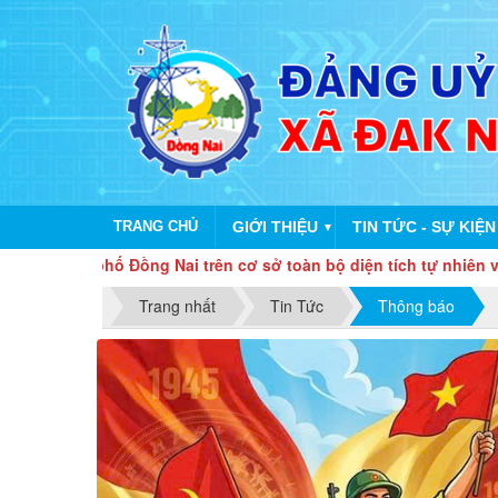
TRANG CHỦ
GIỚI THIỆU
TIN TỨC - SỰ KIỆN
▼
nh phố Đồng Nai trên cơ sở toàn bộ diện tích tự nhiên và quy m
Trang nhất
Tin Tức
Thông báo