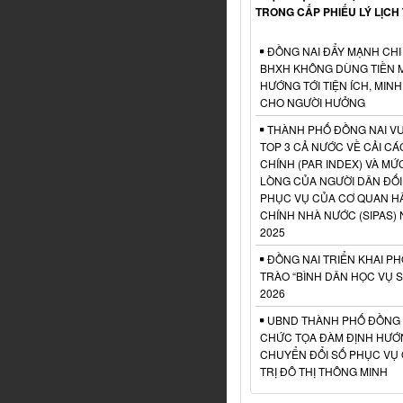
TRONG CẤP PHIẾU LÝ LỊCH
ĐỒNG NAI ĐẨY MẠNH CHI
BHXH KHÔNG DÙNG TIỀN M
HƯỚNG TỚI TIỆN ÍCH, MIN
CHO NGƯỜI HƯỞNG
THÀNH PHỐ ĐỒNG NAI V
TOP 3 CẢ NƯỚC VỀ CẢI C
CHÍNH (PAR INDEX) VÀ MỨ
LÒNG CỦA NGƯỜI DÂN ĐỐI
PHỤC VỤ CỦA CƠ QUAN H
CHÍNH NHÀ NƯỚC (SIPAS)
2025
ĐỒNG NAI TRIỂN KHAI P
TRÀO “BÌNH DÂN HỌC VỤ 
2026
UBND THÀNH PHỐ ĐỒNG 
CHỨC TỌA ĐÀM ĐỊNH HƯỚ
CHUYỂN ĐỔI SỐ PHỤC VỤ
TRỊ ĐÔ THỊ THÔNG MINH