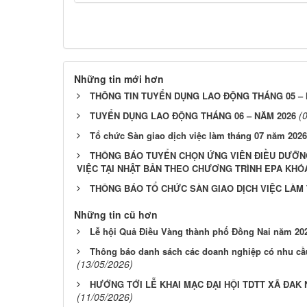
Những tin mới hơn
THÔNG TIN TUYỂN DỤNG LAO ĐỘNG THÁNG 05 – 
(
TUYỂN DỤNG LAO ĐỘNG THÁNG 06 – NĂM 2026
Tổ chức Sàn giao dịch việc làm tháng 07 năm 2026
THÔNG BÁO TUYỂN CHỌN ỨNG VIÊN ĐIỀU DƯỠN
VIỆC TẠI NHẬT BẢN THEO CHƯƠNG TRÌNH EPA KHÓA
THÔNG BÁO TỔ CHỨC SÀN GIAO DỊCH VIỆC LÀM 
Những tin cũ hơn
Lễ hội Quả Điều Vàng thành phố Đồng Nai năm 202
Thông báo danh sách các doanh nghiệp có nhu cầ
(13/05/2026)
HƯỚNG TỚI LỄ KHAI MẠC ĐẠI HỘI TDTT XÃ ĐAK 
(11/05/2026)