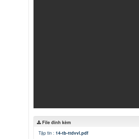
File đính kèm
Tập tin :
14-tb-ttdvvl.pdf