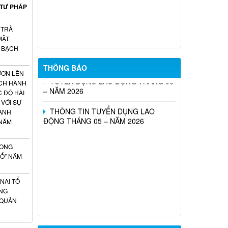
 TƯ PHÁP
THEO CHƯƠNG TRÌNH EPA KHÓA 14
NĂM 2026
 TRẢ
Tổ chức Sàn giao dịch việc làm tháng
ẶT:
07 năm 2026
H BẠCH
THÔNG BÁO
TUYỂN DỤNG LAO ĐỘNG THÁNG 06
ƯƠN LÊN
– NĂM 2026
ÁCH HÀNH
C ĐỘ HÀI
THÔNG TIN TUYỂN DỤNG LAO
 VỚI SỰ
ĐỘNG THÁNG 05 – NĂM 2026
ÀNH
 NĂM
HONG
SỐ” NĂM
NAI TỔ
NG
 QUẢN