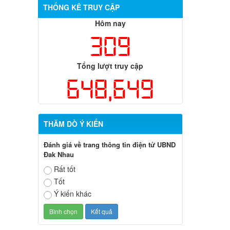
THỐNG KÊ TRUY CẬP
Hôm nay
309
Tổng lượt truy cập
648,649
THĂM DÒ Ý KIẾN
Đánh giá về trang thông tin điện tử UBND
Đak Nhau
Rất tốt
Tốt
Ý kiến khác