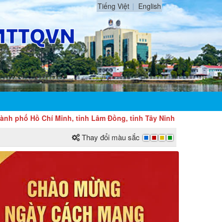
Tiếng Việt
English
Hồ Chí Minh, tỉnh Lâm Đồng, tỉnh Tây Ninh và Vương quốc Campuc
Thay đổi màu sắc