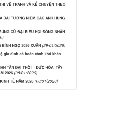
THI VẼ TRANH VÀ KỂ CHUYỆN THEO
A ĐÀI TƯỞNG NIỆM CÁC ANH HÙNG
RÚNG CỬ ĐẠI BIỂU HỘI ĐỒNG NHÂN
6)
(29/01/2026)
BÍNH NGỌ 2026 XUÂN
hộ gia đình có hoàn cảnh khó khăn
TNHH TÂN ĐẠI THỜI – ĐỨC HÒA, TÂY
(08/01/2026)
M 2026
(08/01/2026)
KINH TẾ NĂM 2026