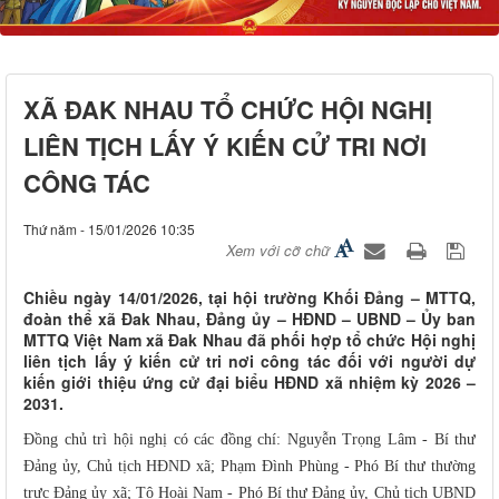
XÃ ĐAK NHAU TỔ CHỨC HỘI NGHỊ
LIÊN TỊCH LẤY Ý KIẾN CỬ TRI NƠI
CÔNG TÁC
Thứ năm - 15/01/2026 10:35
Xem với cỡ chữ
Chiều ngày 14/01/2026, tại hội trường Khối Đảng – MTTQ,
đoàn thể xã Đak Nhau, Đảng ủy – HĐND – UBND – Ủy ban
MTTQ Việt Nam xã Đak Nhau đã phối hợp tổ chức Hội nghị
liên tịch lấy ý kiến cử tri nơi công tác đối với người dự
kiến giới thiệu ứng cử đại biểu HĐND xã nhiệm kỳ 2026 –
2031.
Đồng chủ trì hội nghị có các đồng chí: Nguyễn Trọng Lâm - Bí thư
Đảng ủy, Chủ tịch HĐND xã; Phạm Đình Phùng - Phó Bí thư thường
trực Đảng ủy xã; Tô Hoài Nam - Phó Bí thư Đảng ủy, Chủ tịch UBND