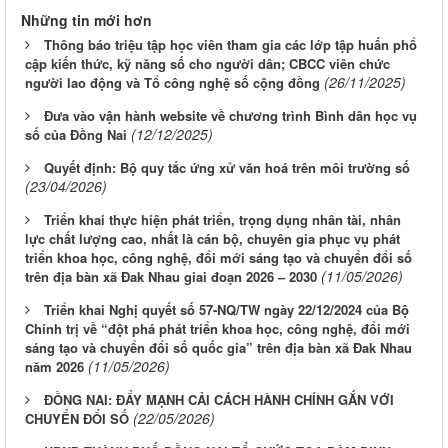
Những tin mới hơn
Thông báo triệu tập học viên tham gia các lớp tập huấn phổ
cập kiến thức, kỹ năng số cho người dân; CBCC viên chức
(26/11/2025)
người lao động và Tổ công nghệ số cộng đồng
Đưa vào vận hành website về chương trình Bình dân học vụ
(12/12/2025)
số của Đồng Nai
Quyết định: Bộ quy tắc ứng xử văn hoá trên môi trường số
(23/04/2026)
Triển khai thực hiện phát triển, trọng dụng nhân tài, nhân
lực chất lượng cao, nhất là cán bộ, chuyên gia phục vụ phát
triển khoa học, công nghệ, đổi mới sáng tạo và chuyển đổi số
(11/05/2026)
trên địa bàn xã Đak Nhau giai đoạn 2026 – 2030
Triển khai Nghị quyết số 57-NQ/TW ngày 22/12/2024 của Bộ
Chính trị về “đột phá phát triển khoa học, công nghệ, đổi mới
sáng tạo và chuyển đổi số quốc gia” trên địa bàn xã Đak Nhau
(11/05/2026)
năm 2026
ĐỒNG NAI: ĐẨY MẠNH CẢI CÁCH HÀNH CHÍNH GẮN VỚI
(22/05/2026)
CHUYỂN ĐỔI SỐ