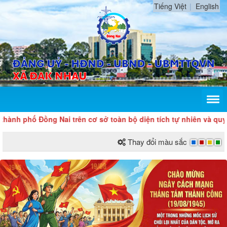
Tiếng Việt
English
h phố Đồng Nai trên cơ sở toàn bộ diện tích tự nhiên và quy mô
Thay đổi màu sắc