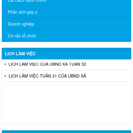
Phản ánh góp ý
Doanh nghiệp
Lịch làm việc của HĐND-UBND Xã Tuần thứ 4 năm 2026 (Từ
ngày 19/1/2026 đến ngày 23/1/2026)
Cơ cấu tổ chức
Lịch làm việc của HĐND-UBND Xã Tuần thứ 3 năm 2026 (Từ
ngày 12/1/2026 đến ngày 16/1/2026)
LỊCH LÀM VIỆC
LỊCH LÀM VIỆC CỦA UBND XÃ TUẦN 32
LỊCH LÀM VIỆC TUẦN 31 CỦA UBND XÃ
THÔNG BÁO TUYỂN CHỌN ỨNG VIÊN ĐIỀU DƯỠNG, NHÂN
VIÊN CHĂM SÓC SANG LÀM VIỆC TẠI NHẬT BẢN THEO
CHƯƠNG TRÌNH EPA KHÓA 14 NĂM 2026
Tổ chức Sàn giao dịch việc làm tháng 07 năm 2026