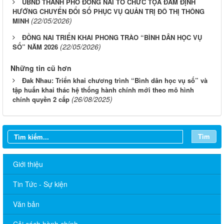
UBND THÀNH PHỐ ĐỒNG NAI TỔ CHỨC TỌA ĐÀM ĐỊNH
HƯỚNG CHUYỂN ĐỔI SỐ PHỤC VỤ QUẢN TRỊ ĐÔ THỊ THÔNG
(22/05/2026)
MINH
ĐỒNG NAI TRIỂN KHAI PHONG TRÀO “BÌNH DÂN HỌC VỤ
(22/05/2026)
SỐ” NĂM 2026
Những tin cũ hơn
Đak Nhau: Triển khai chương trình “Bình dân học vụ số” và
tập huấn khai thác hệ thống hành chính mới theo mô hình
(26/08/2025)
chính quyền 2 cấp
Tìm
Giới thiệu
Tin Tức - Sự kiện
Văn bản
Cải cách hành chính