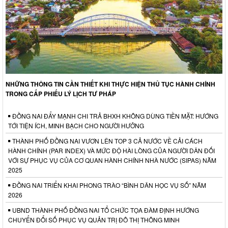
NHỮNG THÔNG TIN CẦN THIẾT KHI THỰC HIỆN THỦ TỤC HÀNH CHÍNH
TRONG CẤP PHIẾU LÝ LỊCH TƯ PHÁP
ĐỒNG NAI ĐẨY MẠNH CHI TRẢ BHXH KHÔNG DÙNG TIỀN MẶT: HƯỚNG
TỚI TIỆN ÍCH, MINH BẠCH CHO NGƯỜI HƯỞNG
THÀNH PHỐ ĐỒNG NAI VƯƠN LÊN TOP 3 CẢ NƯỚC VỀ CẢI CÁCH
HÀNH CHÍNH (PAR INDEX) VÀ MỨC ĐỘ HÀI LÒNG CỦA NGƯỜI DÂN ĐỐI
VỚI SỰ PHỤC VỤ CỦA CƠ QUAN HÀNH CHÍNH NHÀ NƯỚC (SIPAS) NĂM
2025
ĐỒNG NAI TRIỂN KHAI PHONG TRÀO “BÌNH DÂN HỌC VỤ SỐ” NĂM
2026
UBND THÀNH PHỐ ĐỒNG NAI TỔ CHỨC TỌA ĐÀM ĐỊNH HƯỚNG
CHUYỂN ĐỔI SỐ PHỤC VỤ QUẢN TRỊ ĐÔ THỊ THÔNG MINH